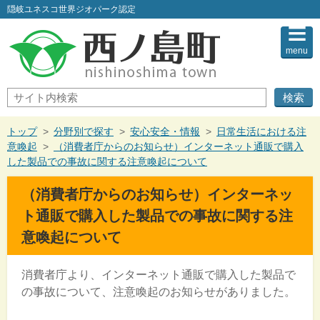
このページの本文へ
隠岐ユネスコ世界ジオパーク認定
menu
サ
イ
ト
内
現
トップ
>
分野別で探す
>
安心安全・情報
>
日常生活における注
検
在
意喚起
>
（消費者庁からのお知らせ）インターネット通販で購入
索
の
した製品での事故に関する注意喚起について
位
置：
（消費者庁からのお知らせ）インターネッ
ト通販で購入した製品での事故に関する注
意喚起について
消費者庁より、インターネット通販で購入した製品で
の事故について、注意喚起のお知らせがありました。