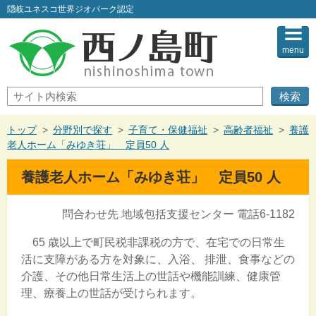
このページの本文へ
隠岐ユネスコ世界ジオパーク認定
menu
サ
イ
ト
内
現
トップ
>
分野別で探す
>
子育て・保健福祉
>
高齢者福祉
>
養護
検
在
老人ホーム「みゆき荘」 定員50 人
索
の
位
養護老人ホーム「みゆき荘」 定員50 人
置：
問合わせ先 地域包括支援センター 電話6-1182
65 歳以上で町民税非課税の方で、在宅での日常生
活に支障がある方を対象に、入浴、 排泄、食事などの
介護、その他日常生活上の世話や機能訓練、健康管
理、療養上の世話が受けられます。