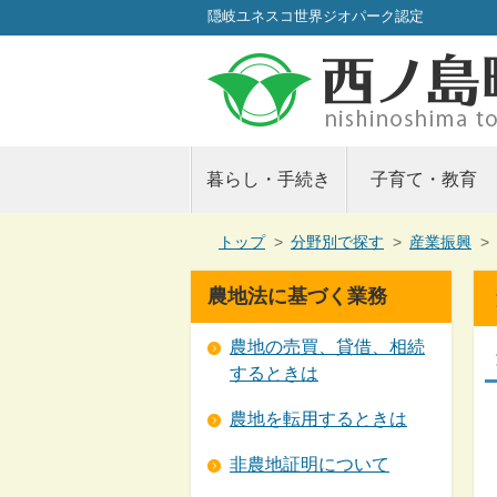
隠岐ユネスコ世界ジオパーク認定
暮らし・手続き
子育て・教育
現
トップ
>
分野別で探す
>
産業振興
>
在
の
農地法に基づく業務
位
置：
農地の売買、貸借、相続
するときは
農地を転用するときは
非農地証明について