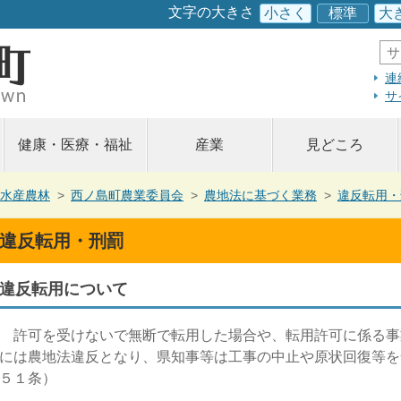
このページの本文へ
文字の大きさ
小さく
標準
大
サ
イ
ト
連
内
サ
検
索
健康・医療・福祉
産業
見どころ
水産農林
>
西ノ島町農業委員会
>
農地法に基づく業務
>
違反転用・
違反転用・刑罰
違反転用について
許可を受けないで無断で転用した場合や、転用許可に係る事
には農地法違反となり、県知事等は工事の中止や原状回復等を
５１条）