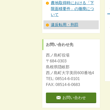
農地取得時における「下
限面積要件」の撤廃につ
いて
違反転用・刑罰
お問い合わせ先
西ノ島町役場
〒684-0303
島根県隠岐郡
西ノ島町大字美田600番地4
TEL: 08514-6-0101
FAX: 08514-6-0683
お問い合わせ