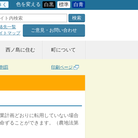
色を変える
きく
白黒
標準
白青
絡先一覧
ご意見・お問い合わせ
イトマップ
西ノ島に住む
町について
刑罰
印刷ページ
業計画どおりに転用していない場合
命ずることができます。（農地法第