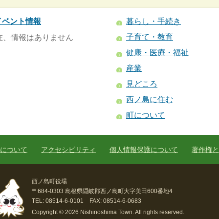
イベント情報
暮らし・手続き
子育て・教育
在、情報はありません
健康・医療・福祉
産業
見どころ
西ノ島に住む
町について
について
アクセシビリティ
個人情報保護について
著作権と
西ノ島町役場
〒684-0303 島根県隠岐郡西ノ島町大字美田600番地4
TEL: 08514-6-0101 FAX: 08514-6-0683
Copyright © 2026 Nishinoshima Town. All rights reserved.