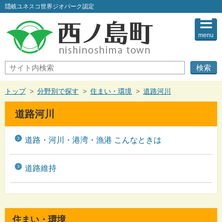
このページの本文へ
隠岐ユネスコ世界ジオパーク認定
menu
サ
イ
ト
内
現
トップ
>
分野別で探す
>
住まい・環境
>
道路河川
検
在
索
の
道路河川
位
置：
道路・河川・港湾・漁港 こんなときは
道路維持
住まい・環境