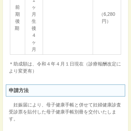
１
前
ヶ
期
月
（6,280
後
生
円）
期
後
４
ヶ
月
＊助成額は、令和４年４月１日現在（診療報酬改定に
より変更有）
申請方法
妊娠届により、母子健康手帳と併せて妊婦健康診査
受診票を貼付した母子健康手帳別冊を交付いたしま
す。