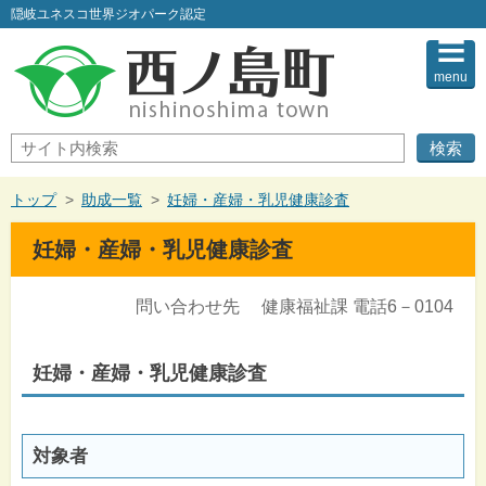
このページの本文へ
隠岐ユネスコ世界ジオパーク認定
menu
サ
イ
ト
内
現
トップ
>
助成一覧
>
妊婦・産婦・乳児健康診査
検
在
索
の
妊婦・産婦・乳児健康診査
位
置：
問い合わせ先 健康福祉課 電話6－0104
妊婦・産婦・乳児健康診査
対象者