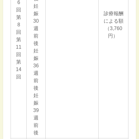
6
妊
回
娠
診療報酬
第
30
による額
8
週
（3,760
回
前
円）
第
後
11
妊
回
娠
第
36
14
週
回
前
後
妊
娠
39
週
前
後