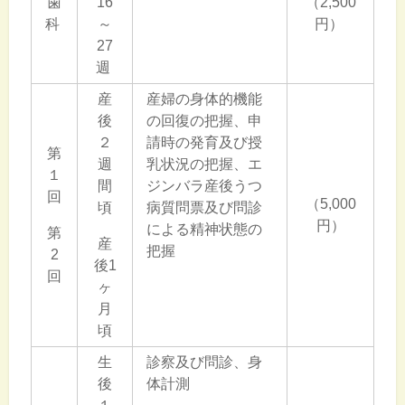
歯
16
（2,500
科
～
円）
27
週
産
産婦の身体的機能
後
の回復の把握、申
２
請時の発育及び授
第
週
乳状況の把握、エ
１
間
ジンバラ産後うつ
回
（5,000
頃
病質問票及び問診
円）
による精神状態の
第
産
把握
2
後1
回
ヶ
月
頃
生
診察及び問診、身
後
体計測