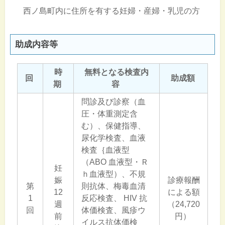
西ノ島町内に住所を有する妊婦・産婦・乳児の方
助成内容等
時
無料となる検査内
回
助成額
期
容
問診及び診察（血
圧・体重測定含
む）、保健指導、
尿化学検査、血液
検査｛血液型
（ABO 血液型・Ｒ
妊
ｈ血液型）、不規
娠
診療報酬
第
則抗体、梅毒血清
12
による額
1
反応検査、 HIV 抗
週
（24,720
回
体価検査、風疹ウ
前
円）
イルス抗体価検