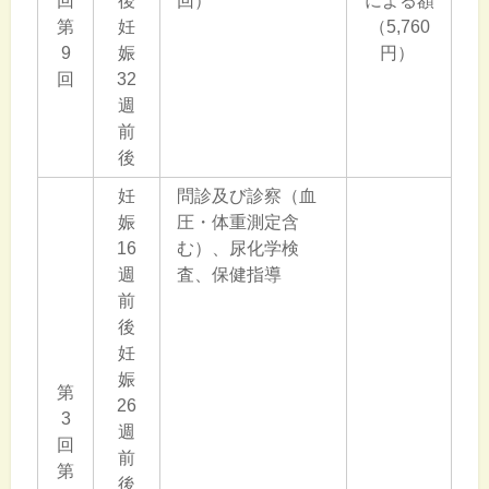
回
後
回）
による額
第
妊
（5,760
9
娠
円）
回
32
週
前
後
妊
問診及び診察（血
娠
圧・体重測定含
16
む）、尿化学検
週
査、保健指導
前
後
妊
娠
第
26
3
週
回
前
第
後