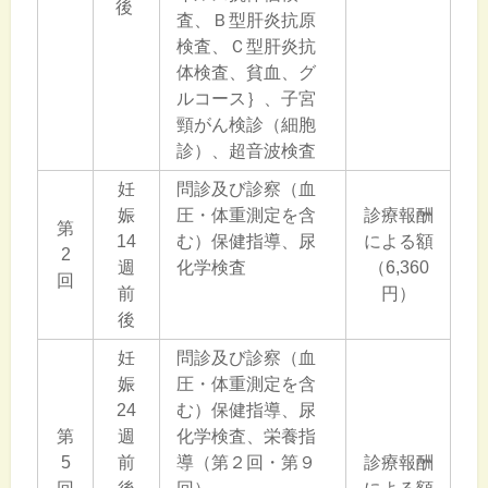
後
査、Ｂ型肝炎抗原
検査、Ｃ型肝炎抗
体検査、貧血、グ
ルコース｝、子宮
頸がん検診（細胞
診）、超音波検査
妊
問診及び診察（血
娠
圧・体重測定を含
診療報酬
第
14
む）保健指導、尿
による額
2
週
化学検査
（6,360
回
前
円）
後
妊
問診及び診察（血
娠
圧・体重測定を含
24
む）保健指導、尿
第
週
化学検査、栄養指
5
前
導（第２回・第９
診療報酬