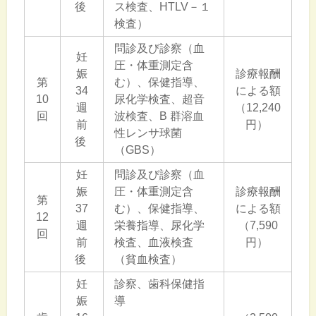
後
ス検査、HTLV－１
検査）
問診及び診察（血
妊
圧・体重測定含
娠
診療報酬
第
む）、保健指導、
34
による額
10
尿化学検査、超音
週
（12,240
回
波検査、B 群溶血
前
円）
性レンサ球菌
後
（GBS）
妊
問診及び診察（血
娠
圧・体重測定含
診療報酬
第
37
む）、保健指導、
による額
12
週
栄養指導、尿化学
（7,590
回
前
検査、血液検査
円）
後
（貧血検査）
妊
診察、歯科保健指
娠
導