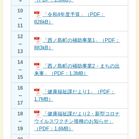
10
「令和4年度予算」（PDF：
～
826kB）
11
12
「西ノ島町の補助事業1」（PDF：
～
883kB）
13
14
「西ノ島町の補助事業2・まちの出
～
来事」（PDF：1.3MB）
15
16
「健康福祉課だより1」（PDF：
～
1.7MB）
17
18
「健康福祉課だより2・新型コロナ
～
ウイルスワクチン接種のお知らせ」
19
（PDF：1.6MB）