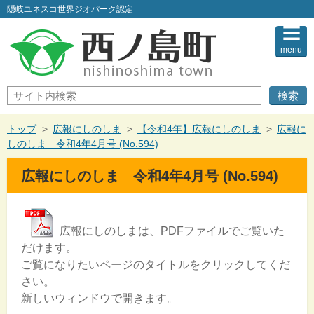
このページの本文へ
隠岐ユネスコ世界ジオパーク認定
menu
サ
イ
ト
内
現
トップ
>
広報にしのしま
>
【令和4年】広報にしのしま
>
広報に
検
在
しのしま 令和4年4月号 (No.594)
索
の
位
広報にしのしま 令和4年4月号 (No.594)
置：
広報にしのしまは、PDFファイルでご覧いた
だけます。
ご覧になりたいページのタイトルをクリックしてくだ
さい。
新しいウィンドウで開きます。