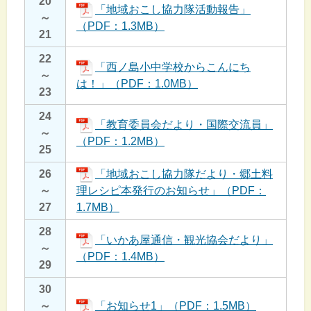
20
「地域おこし協力隊活動報告」
～
（PDF：1.3MB）
21
22
「西ノ島小中学校からこんにち
～
は！」（PDF：1.0MB）
23
24
「教育委員会だより・国際交流員」
～
（PDF：1.2MB）
25
26
「地域おこし協力隊だより・郷土料
～
理レシピ本発行のお知らせ」（PDF：
27
1.7MB）
28
「いかあ屋通信・観光協会だより」
～
（PDF：1.4MB）
29
30
～
「お知らせ1」（PDF：1.5MB）