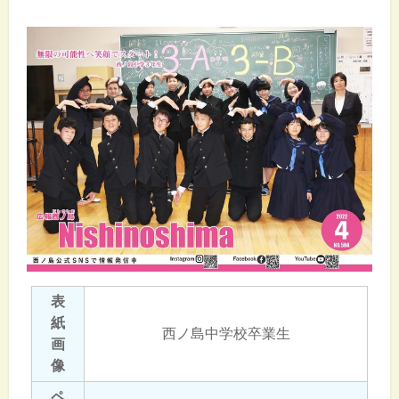
表
紙
西ノ島中学校卒業生
画
像
ペ