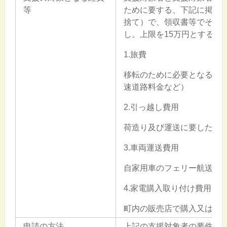
等
ために要する、下記に掲げる費
捨て）で、領収書等でその
し。上限を15万円とする。
1.旅費
移転のために必要となる旅
速道路料金など）
2.引っ越し費用
荷造り及び運送に要した実
3.車両運送費用
自家用車のフェリー航送に
4.家電購入取り付け費用
町内の販売店で購入又は取
申請の方法
上記の支援対象者の要件を