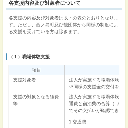
各支援内容及び対象者について
各支援の内容及び対象者は以下の表のとおりとなりま
す。ただし、西ノ島町及び他団体から同様の制度によ
る支援を受けている方は除きます。
（１）職場体験支援
項目
摘
支援対象者
法人が実施する職場体験に
※同様の支援金の交付を受
支援の対象となる経費
法人が実施する職場体験に
等
通費と宿泊費の合算（1,00
でその支払いが確認できる
1.交通費