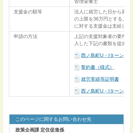
管理栄養士
支援金の額等
法人に就労した日から満12
の上限を36万円とする。た
に対する支援金は支給しな
申請の方法
上記の支援対象者の要件を
入した下記の書類を提出し
西ノ島町U・Iターン者
誓約書（様式）
就労実績等証明書
西ノ島町U・Iターン者
このページに関するお問い合わせ先
政策企画課 定住促進係