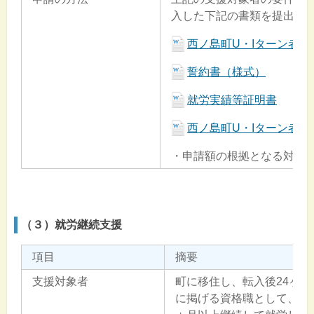
入した下記の書類を提出し
西ノ島町U・Iターン者
誓約書（様式）
就労実績等証明書
西ノ島町U・Iターン者
・申請額の根拠となる対象
（３）就労継続支援
項目
摘要
支援対象者
町に移住し、転入後24ヶ
に掲げる資格職として、週3