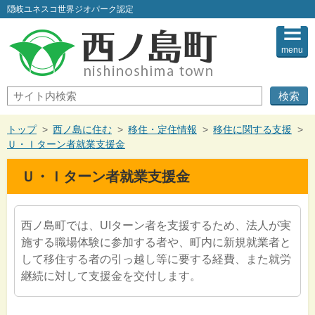
このページの本文へ
隠岐ユネスコ世界ジオパーク認定
menu
サ
イ
ト
内
現
トップ
>
西ノ島に住む
>
移住・定住情報
>
移住に関する支援
>
検
在
Ｕ・Ｉターン者就業支援金
索
の
位
Ｕ・Ｉターン者就業支援金
置：
西ノ島町では、UIターン者を支援するため、法人が実
施する職場体験に参加する者や、町内に新規就業者と
して移住する者の引っ越し等に要する経費、また就労
継続に対して支援金を交付します。