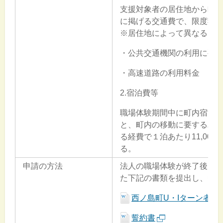
支援対象者の居住地から町
に掲げる交通費で、限度額
※居住地によって異なるた
・公共交通機関の利用に要
・高速道路の利用料金
2.宿泊費等
職場体験期間中に町内宿泊
と、町内の移動に要するバ
る経費で１泊あたり11,00
る。
申請の方法
法人の職場体験が終了後、3
た下記の書類を提出し、申
西ノ島町U・Iターン者就
誓約書