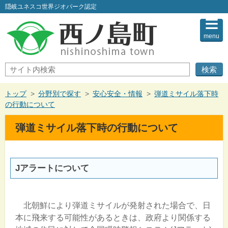
このページの本文へ
隠岐ユネスコ世界ジオパーク認定
menu
サ
イ
ト
内
現
トップ
>
分野別で探す
>
安心安全・情報
>
弾道ミサイル落下時
検
在
の行動について
索
の
位
弾道ミサイル落下時の行動について
置：
Jアラートについて
北朝鮮により弾道ミサイルが発射された場合で、日
本に飛来する可能性があるときは、政府より関係する