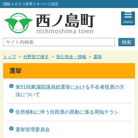
このページの本文へ
隠岐ユネスコ世界ジオパーク認定
menu
サ
イ
ト
内
現
トップ
>
分野別で探す
>
安心安全・情報
>
選挙
検
在
索
の
選挙
位
置：
第51回衆議院議員総選挙における不在者投票の方
法について
住所移転に伴う住民票の異動に係る周知チラシ
選挙管理委員会