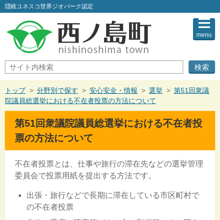
このページの本文へ
隠岐ユネスコ世界ジオパーク認定
menu
サ
イ
ト
内
現
トップ
>
分野別で探す
>
安心安全・情報
>
選挙
>
第51回衆議
検
在
院議員総選挙における不在者投票の方法について
索
の
位
第51回衆議院議員総選挙における不在者投
置：
票の方法について
不在者投票とは、仕事や旅行の滞在先などの選挙管理
委員会で投票用紙を提出する方法です。
出張・旅行などで長期に滞在している市区町村で
の不在者投票