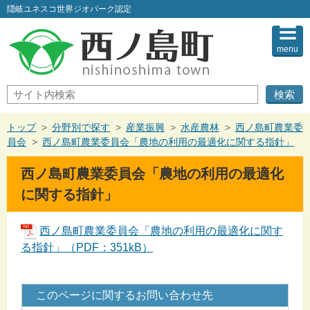
このページの本文へ
隠岐ユネスコ世界ジオパーク認定
menu
サ
イ
ト
内
現
トップ
>
分野別で探す
>
産業振興
>
水産農林
>
西ノ島町農業委
検
在
員会
>
西ノ島町農業委員会「農地の利用の最適化に関する指針」
索
の
位
西ノ島町農業委員会「農地の利用の最適化
置：
に関する指針」
西ノ島町農業委員会「農地の利用の最適化に関す
る指針」（PDF：351kB）
このページに関するお問い合わせ先