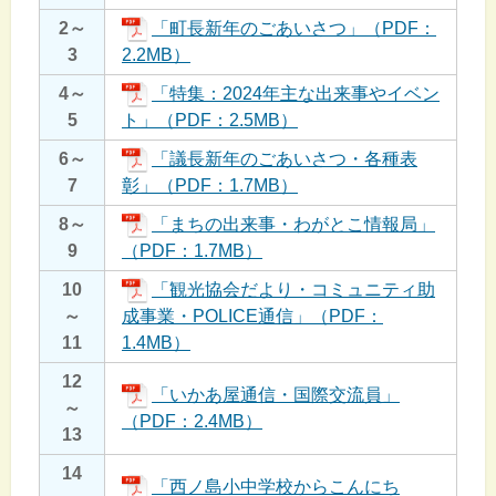
2～
「町長新年のごあいさつ」（PDF：
3
2.2MB）
4～
「特集：2024年主な出来事やイベン
5
ト」（PDF：2.5MB）
6～
「議長新年のごあいさつ・各種表
7
彰」（PDF：1.7MB）
8～
「まちの出来事・わがとこ情報局」
9
（PDF：1.7MB）
10
「観光協会だより・コミュニティ助
～
成事業・POLICE通信」（PDF：
11
1.4MB）
12
「いかあ屋通信・国際交流員」
～
（PDF：2.4MB）
13
14
「西ノ島小中学校からこんにち