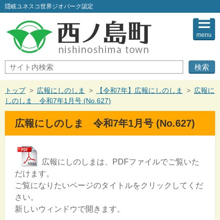
このページの本文へ
隠岐ユネスコ世界ジオパーク認定
menu
サ
イ
ト
内
現
トップ
>
広報にしのしま
>
【令和7年】広報にしのしま
>
広報に
検
在
しのしま 令和7年1月号 (No.627)
索
の
位
広報にしのしま 令和7年1月号 (No.627)
置：
広報にしのしまは、PDFファイルでご覧いた
だけます。
ご覧になりたいページのタイトルをクリックしてくだ
さい。
新しいウィンドウで開きます。