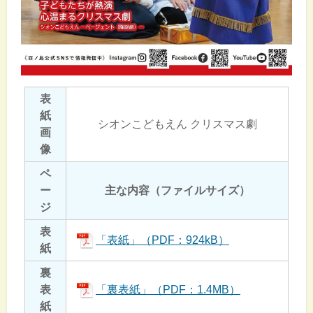
表
紙
シオンこどもえん クリスマス劇
画
像
ペ
ー
主な内容（ファイルサイズ）
ジ
表
「表紙」（PDF：924kB）
紙
裏
表
「裏表紙」（PDF：1.4MB）
紙