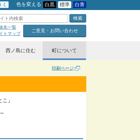
色を変える
きく
白黒
標準
白青
絡先一覧
ご意見・お問い合わせ
イトマップ
西ノ島に住む
町について
印刷ページ
とこ」
～