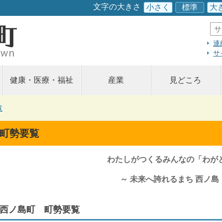
このページの本文へ
文字の大きさ
小さく
標準
大
サ
イ
ト
連
内
サ
検
索
健康・医療・福祉
産業
見どころ
覧
町勢要覧
わたしがつくるみんなの「わが
～ 未来へ誇れるまち 西ノ島 
西ノ島町 町勢要覧