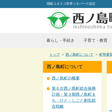
隠岐ユネスコ世界ジオパーク認定
暮らし・手続き
子育て・教育
現
トップ
>
西ノ島町について
>
町勢要
在
の
西ノ島町について
位
置：
西ノ島町の概要
第６次西ノ島町総合振興
計画・第３期西ノ島町ま
ち・ひと・しごと創生総
合戦略