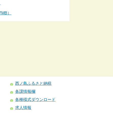
）
7MB）
西ノ島ふるさと納税
各課情報欄
各種様式ダウンロード
求人情報