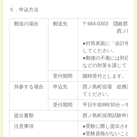
５．申込方法
郵送の場合
郵送先
〒684-0303 隠岐郡
西ノ島町役場 
●封筒表面に「会計年度
してください。
●郵便の不着には対応で
などの対策を講じてくだ
受付期間
随時受付とします。
持参する場合
申込先
西ノ島町役場 総務課 
てください。
受付期間
平日午前8時30分～午後5
提出書類
西ノ島町採用試験申込書
注意事項
●受験に際し提出された
●受験資格がないこと、