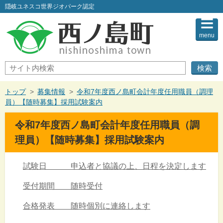
このページの本文へ
隠岐ユネスコ世界ジオパーク認定
menu
サ
イ
ト
内
現
トップ
>
募集情報
>
令和7年度西ノ島町会計年度任用職員（調理
検
在
員）【随時募集】採用試験案内
索
の
位
令和7年度西ノ島町会計年度任用職員（調
置：
理員）【随時募集】採用試験案内
試験日 申込者と協議の上、日程を決定します
受付期間 随時受付
合格発表 随時個別に連絡します