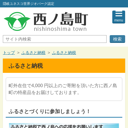
このページの本文へ
隠岐ユネスコ世界ジオパーク認定
menu
サ
イ
ト
内
現
トップ
>
ふるさと納税
>
ふるさと納税
検
在
索
の
ふるさと納税
位
置：
町外在住で4,000 円以上のご寄附を頂いた方に西ノ島
町の特産品をお届けしております。
ふるさとづくりに参加しましょう！