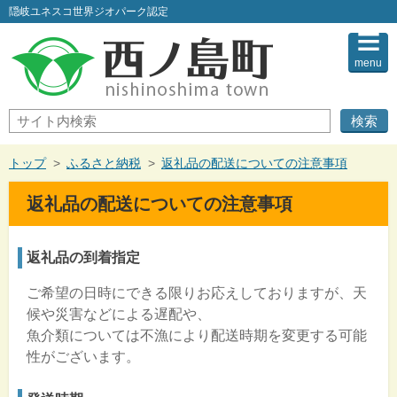
このページの本文へ
隠岐ユネスコ世界ジオパーク認定
menu
サ
イ
ト
内
現
トップ
>
ふるさと納税
>
返礼品の配送についての注意事項
検
在
索
の
返礼品の配送についての注意事項
位
置：
返礼品の到着指定
ご希望の日時にできる限りお応えしておりますが、天
候や災害などによる遅配や、
魚介類については不漁により配送時期を変更する可能
性がございます。