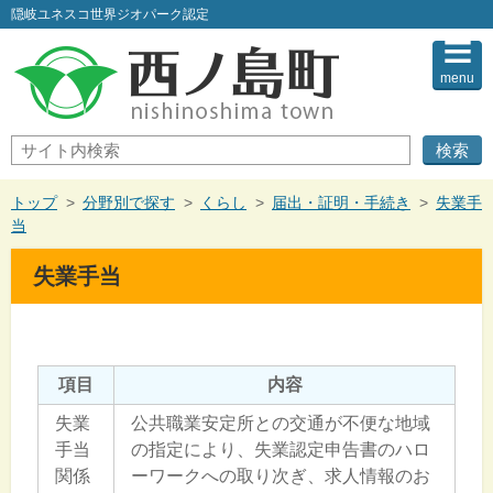
このページの本文へ
隠岐ユネスコ世界ジオパーク認定
menu
サ
イ
ト
内
現
トップ
>
分野別で探す
>
くらし
>
届出・証明・手続き
>
失業手
検
在
当
索
の
位
失業手当
置：
項目
内容
失業
公共職業安定所との交通が不便な地域
手当
の指定により、失業認定申告書のハロ
関係
ーワークへの取り次ぎ、求人情報のお