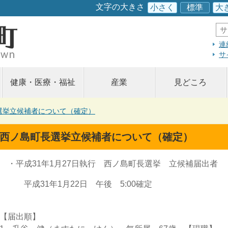
このページの本文へ
文字の大きさ
小さく
標準
大
サ
イ
ト
連
内
サ
検
索
健康・医療・福祉
産業
見どころ
選挙立候補者について（確定）
西ノ島町長選挙立候補者について（確定）
・平成31年1月27日執行 西ノ島町長選挙 立候補届出者
平成31年1月22日 午後 5:00確定
【届出順】