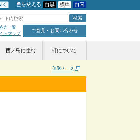
色を変える
きく
白黒
標準
白青
絡先一覧
ご意見・お問い合わせ
イトマップ
西ノ島に住む
町について
印刷ページ