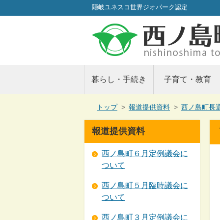
隠岐ユネスコ世界ジオパーク認定
暮らし・手続き
子育て・教育
現
トップ
>
報道提供資料
>
西ノ島町長
在
の
報道提供資料
位
置：
西ノ島町６月定例議会に
ついて
西ノ島町５月臨時議会に
ついて
西ノ島町３月定例議会に