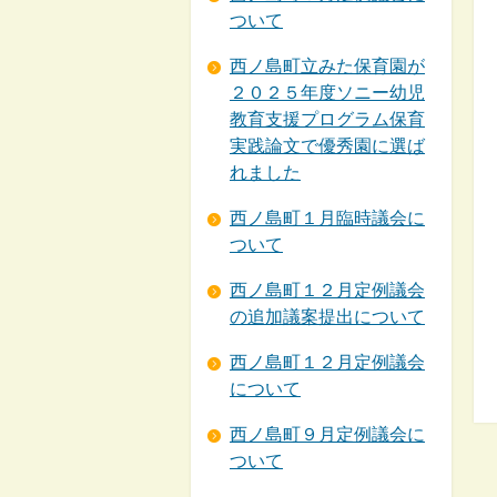
ついて
西ノ島町立みた保育園が
２０２５年度ソニー幼児
教育支援プログラム保育
実践論文で優秀園に選ば
れました
西ノ島町１月臨時議会に
ついて
西ノ島町１２月定例議会
の追加議案提出について
西ノ島町１２月定例議会
について
西ノ島町９月定例議会に
ついて