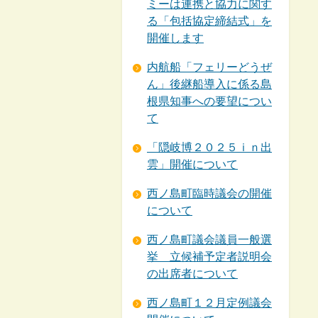
ミーは連携と協力に関す
る「包括協定締結式」を
開催します
内航船「フェリーどうぜ
ん」後継船導入に係る島
根県知事への要望につい
て
「隠岐博２０２５ｉｎ出
雲」開催について
西ノ島町臨時議会の開催
について
西ノ島町議会議員一般選
挙 立候補予定者説明会
の出席者について
西ノ島町１２月定例議会