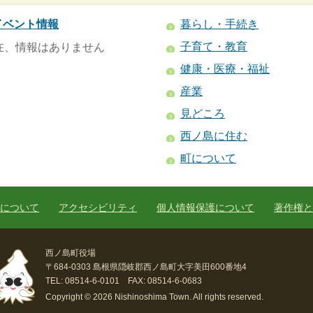
イベント情報
暮らし・手続き
子育て・教育
在、情報はありません
健康・医療・福祉
産業
見どころ
西ノ島に住む
町について
について
アクセシビリティ
個人情報保護について
著作権と
西ノ島町役場
〒684-0303 島根県隠岐郡西ノ島町大字美田600番地4
TEL: 08514-6-0101 FAX: 08514-6-0683
Copyright © 2026 Nishinoshima Town. All rights reserved.