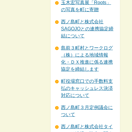
玉木宏写真展「Roots」
の写真を町に寄贈
西ノ島町と株式会社
SAGOJOとの連携協定締
結について
島前３町村とワークログ
（株）による地域情報
化・ＤＸ推進に係る連携
協定を締結します
町役場窓口での手数料支
払のキャッシュレス決済
対応について
西ノ島町３月定例議会に
ついて
西ノ島町と株式会社タイ