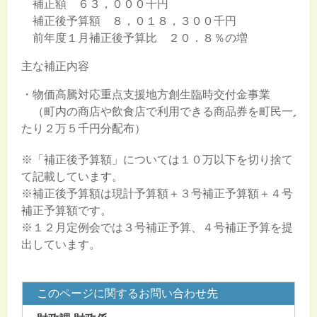
補正額 ６３，０００千円
補正後予算額 ８，０１８，３００千円
前年度１月補正後予算比 ２０．８％の増
主な補正内容
・物価高騰対応重点支援地方創生臨時交付金事業
（町内の商店や飲食店で利用できる商品券を町民一人あ
たり２万５千円分配布）
※「補正後予算額」については１０万以下を切り捨て
て記載しています。
※補正後予算額は現計予算額＋３号補正予算額＋４号
補正予算額です。
※１２月定例会では３号補正予算、４号補正予算を提
出しています。
このページに関するお問い合わせ先