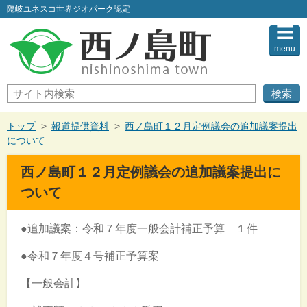
このページの本文へ
隠岐ユネスコ世界ジオパーク認定
menu
サ
イ
ト
内
現
トップ
>
報道提供資料
>
西ノ島町１２月定例議会の追加議案提出
検
在
について
索
の
位
西ノ島町１２月定例議会の追加議案提出に
置：
ついて
●追加議案：令和７年度一般会計補正予算 １件
●令和７年度４号補正予算案
【一般会計】