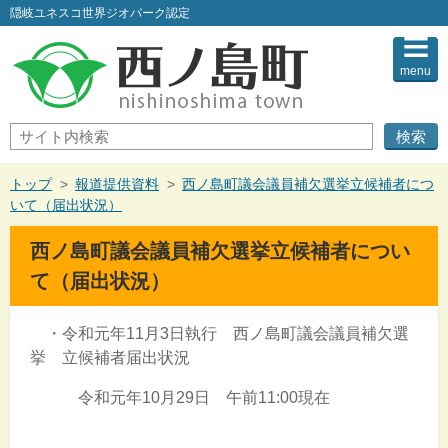
このページの本文へ
隠岐ユネスコ世界ジオパーク認定
menu
サ
イ
ト
内
現
トップ
>
報道提供資料
>
西ノ島町議会議員補欠選挙立候補者につ
検
在
いて（届出状況）
索
の
位
西ノ島町議会議員補欠選挙立候補者につい
置：
て（届出状況）
・令和元年11月3日執行 西ノ島町議会議員補欠選
挙 立候補者届出状況
令和元年10月29日 午前11:00現在