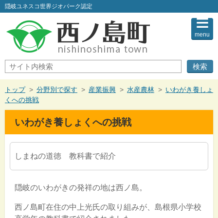
このページの本文へ
隠岐ユネスコ世界ジオパーク認定
menu
サ
イ
ト
内
現
トップ
>
分野別で探す
>
産業振興
>
水産農林
>
いわがき養しょ
検
在
くへの挑戦
索
の
位
いわがき養しょくへの挑戦
置：
しまねの道徳 教科書で紹介
隠岐のいわがきの発祥の地は西ノ島。
西ノ島町在住の中上光氏の取り組みが、島根県小学校