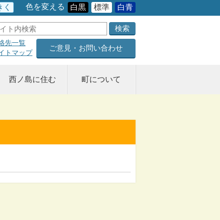
色を変える
きく
白黒
標準
白青
絡先一覧
ご意見・お問い合わせ
イトマップ
西ノ島に住む
町について