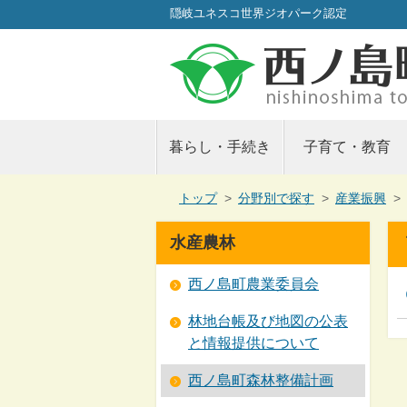
隠岐ユネスコ世界ジオパーク認定
暮らし・手続き
子育て・教育
現
トップ
>
分野別で探す
>
産業振興
>
在
の
水産農林
位
置：
西ノ島町農業委員会
林地台帳及び地図の公表
と情報提供について
西ノ島町森林整備計画