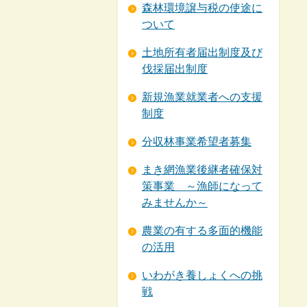
森林環境譲与税の使途に
ついて
土地所有者届出制度及び
伐採届出制度
新規漁業就業者への支援
制度
分収林事業希望者募集
まき網漁業後継者確保対
策事業 ～漁師になって
みませんか～
農業の有する多面的機能
の活用
いわがき養しょくへの挑
戦