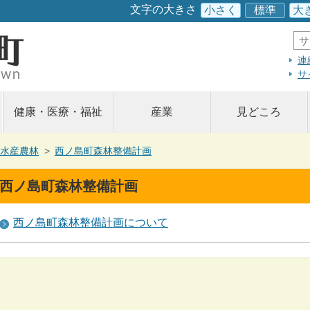
このページの本文へ
文字の大きさ
小さく
標準
大
サ
イ
ト
連
内
サ
検
索
健康・医療・福祉
産業
見どころ
水産農林
>
西ノ島町森林整備計画
西ノ島町森林整備計画
西ノ島町森林整備計画について