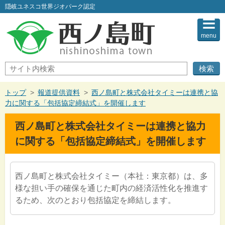
このページの本文へ
隠岐ユネスコ世界ジオパーク認定
menu
サ
イ
ト
内
現
トップ
>
報道提供資料
>
西ノ島町と株式会社タイミーは連携と協
検
在
力に関する「包括協定締結式」を開催します
索
の
位
西ノ島町と株式会社タイミーは連携と協力
置：
に関する「包括協定締結式」を開催します
西ノ島町と株式会社タイミー（本社：東京都）は、多
様な担い手の確保を通じた町内の経済活性化を推進す
るため、次のとおり包括協定を締結します。