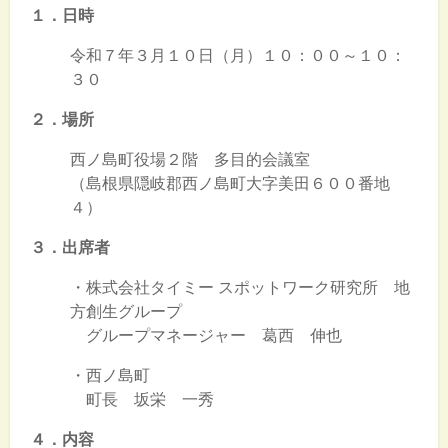
１．日時
令和７年３月１０日（月）１０：００～１０：
３０
２．場所
西ノ島町役場２階 多目的会議室
（島根県隠岐郡西ノ島町大字美田６００番地
４）
３．出席者
・株式会社タイミー スポットワーク研究所 地
方創生グループ
グループマネージャー 葛西 伸也
・西ノ島町
町長 坂栄 一秀
４．内容