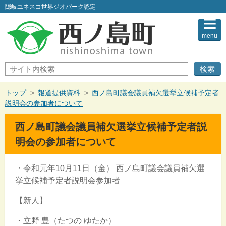
このページの本文へ
隠岐ユネスコ世界ジオパーク認定
menu
サ
イ
ト
内
現
トップ
>
報道提供資料
>
西ノ島町議会議員補欠選挙立候補予定者
検
在
説明会の参加者について
索
の
位
西ノ島町議会議員補欠選挙立候補予定者説
置：
明会の参加者について
・令和元年10月11日（金） 西ノ島町議会議員補欠選
挙立候補予定者説明会参加者
【新人】
・立野 豊（たつの ゆたか）