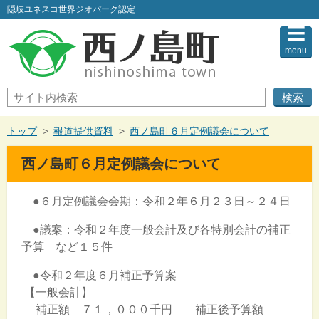
このページの本文へ
隠岐ユネスコ世界ジオパーク認定
menu
サ
イ
ト
内
現
トップ
>
報道提供資料
>
西ノ島町６月定例議会について
検
在
索
の
西ノ島町６月定例議会について
位
置：
●６月定例議会会期：令和２年６月２３日～２４日
●議案：令和２年度一般会計及び各特別会計の補正
予算 など１５件
●令和２年度６月補正予算案
【一般会計】
補正額 ７１，０００千円 補正後予算額