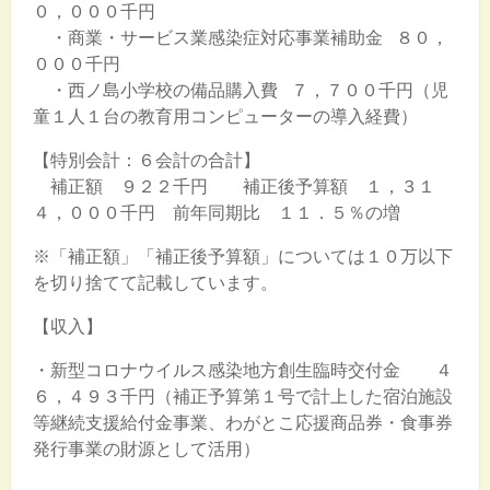
０，０００千円
・商業・サービス業感染症対応事業補助金 ８０，
０００千円
・西ノ島小学校の備品購入費 ７，７００千円（児
童１人１台の教育用コンピューターの導入経費）
【特別会計：６会計の合計】
補正額 ９２２千円 補正後予算額 １，３１
４，０００千円 前年同期比 １１．５％の増
※「補正額」「補正後予算額」については１０万以下
を切り捨てて記載しています。
【収入】
・新型コロナウイルス感染地方創生臨時交付金 ４
６，４９３千円（補正予算第１号で計上した宿泊施設
等継続支援給付金事業、わがとこ応援商品券・食事券
発行事業の財源として活用）