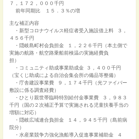
７，１７２，０００千円
前年同期比 １５．３％の増
主な補正内容
・新型コロナウイルス軽症者受入施設借上料 ３，
４５６千円
・隠岐島町村会負担金 １，２２６千円（本土側で
実施の航路・航空路乗船前検温の実施経費負
担）
・コミュニティ助成事業助成金 ３，４００千円
（宝くじ助成による自治会集会所の備品等整備）
・庁舎建設事業費 ９，１７４千円（光ファイバー
敷設に係る調査経費）
・ひとり親世帯臨時特別給付金事業費 ３，９８３
千円（国の２次補正予算で実施される児童扶養手当の
増額に対応）
・隠岐広域連合負担金 １４，９４５千円（島前病
院分）
・水産業競争力強化漁船導入促進事業補助金 ４