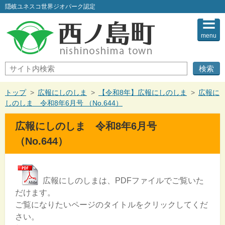
このページの本文へ
隠岐ユネスコ世界ジオパーク認定
menu
サ
イ
ト
内
現
トップ
>
広報にしのしま
>
【令和8年】広報にしのしま
>
広報に
検
在
しのしま 令和8年6月号 （No.644）
索
の
位
広報にしのしま 令和8年6月号
置：
（No.644）
広報にしのしまは、PDFファイルでご覧いた
だけます。
ご覧になりたいページのタイトルをクリックしてくだ
さい。