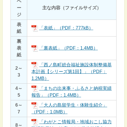
ペ
ー
主な内容（ファイルサイズ）
ジ
表
「表紙」（PDF：777kB）
紙
裏
表
「裏表紙」（PDF：1.4MB）
紙
「西ノ島町総合福祉施設体制整備基
2～
本計画【シリーズ第1回】」（PDF：
3
1.2MB）
4～
「まちの出来事・ふるさと納税実績
5
報告」（PDF：1.4MB）
6～
「大人の島留学生・体験生紹介」
7
（PDF：1.0MB）
「わがとこ情報局・地域おこし協力
8～