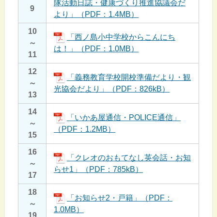
隊活動日誌・健康づくり推進協議会だ
9
より」（PDF：1.4MB）
10
「西ノ島小中学校からこんにち
～
は！」（PDF：1.0MB）
11
12
「義務教育学校開校準備だより・観
～
光協会だより」（PDF：826kB）
13
14
「いかあ屋通信・POLICE通信」
～
（PDF：1.2MB）
15
16
「クレオのおもてなし英会話・お知
～
らせ1」（PDF：785kB）
17
18
「お知らせ2・戸籍」（PDF：
～
1.0MB）
19