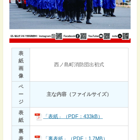
表
紙
西ノ島町消防団出初式
画
像
ペ
ー
主な内容（ファイルサイズ）
ジ
表
「表紙」（PDF：433kB）
紙
裏
表
「裏表紙」（PDF：1.7MB）