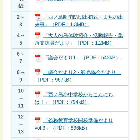
紙
2～
「西ノ島町消防団出初式・まちの出
3
来事」（PDF：1.3MB）
4～
「大人の島体験紹介・活動報告・集
5
落支援員だより」（PDF：1.2MB）
6～
「議会だより1」（PDF：643kB）
7
8～
「議会だより2・観光協会だより」
9
（PDF：967kB）
10
「西ノ島小中学校からこんにち
～
は！」（PDF：794kB）
11
12
「義務教育学校開校準備だより
～
vol.3」（PDF：836kB）
13