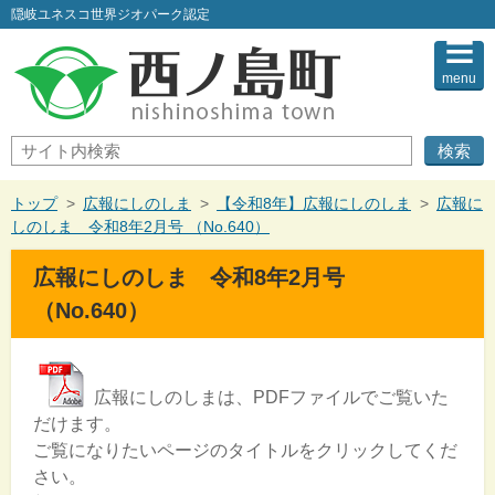
このページの本文へ
隠岐ユネスコ世界ジオパーク認定
menu
サ
イ
ト
内
現
トップ
>
広報にしのしま
>
【令和8年】広報にしのしま
>
広報に
検
在
しのしま 令和8年2月号 （No.640）
索
の
位
広報にしのしま 令和8年2月号
置：
（No.640）
広報にしのしまは、PDFファイルでご覧いた
だけます。
ご覧になりたいページのタイトルをクリックしてくだ
さい。