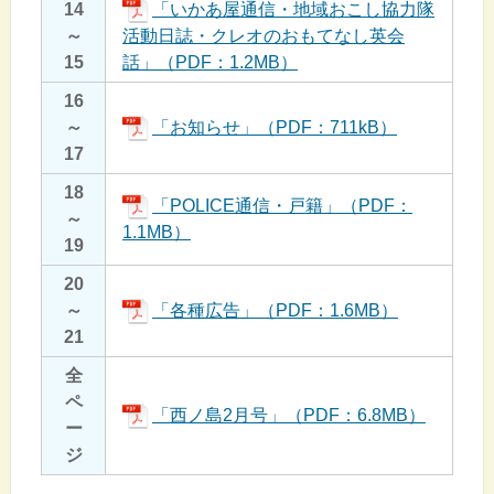
14
「いかあ屋通信・地域おこし協力隊
～
活動日誌・クレオのおもてなし英会
15
話」（PDF：1.2MB）
16
～
「お知らせ」（PDF：711kB）
17
18
「POLICE通信・戸籍」（PDF：
～
1.1MB）
19
20
～
「各種広告」（PDF：1.6MB）
21
全
ペ
「西ノ島2月号」（PDF：6.8MB）
ー
ジ