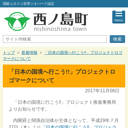
このページの本文へ
隠岐ユネスコ世界ジオパーク認定
menu
サ
イ
ト
内
現
トップ
>
新着情報
>
「日本の国境へ行こう!!」プロジェクトロゴ
検
在
マークについて
索
の
位
「日本の国境へ行こう!!」プロジェクトロ
置：
ゴマークについて
2017年11月08日
「日本の国境に行こう
!!
」プロジェクト推進事務局
よりお知らせです。
内閣府と関係自治体が主体となって、平成29年７月
27日（木）より
「日本の国境に行こう!!」プロジェク