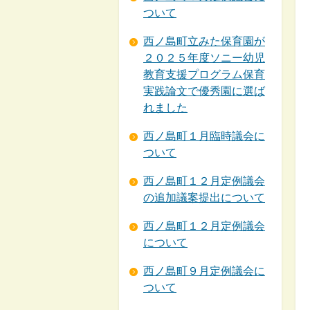
ついて
西ノ島町立みた保育園が
２０２５年度ソニー幼児
教育支援プログラム保育
実践論文で優秀園に選ば
れました
西ノ島町１月臨時議会に
ついて
西ノ島町１２月定例議会
の追加議案提出について
西ノ島町１２月定例議会
について
西ノ島町９月定例議会に
ついて