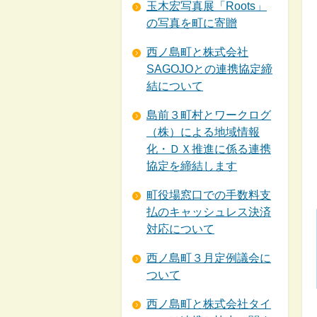
玉木宏写真展「Roots」
の写真を町に寄贈
西ノ島町と株式会社
SAGOJOとの連携協定締
結について
島前３町村とワークログ
（株）による地域情報
化・ＤＸ推進に係る連携
協定を締結します
町役場窓口での手数料支
払のキャッシュレス決済
対応について
西ノ島町３月定例議会に
ついて
西ノ島町と株式会社タイ