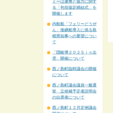
ミーは連携と協力に関す
る「包括協定締結式」を
開催します
内航船「フェリーどうぜ
ん」後継船導入に係る島
根県知事への要望につい
て
「隠岐博２０２５ｉｎ出
雲」開催について
西ノ島町臨時議会の開催
について
西ノ島町議会議員一般選
挙 立候補予定者説明会
の出席者について
西ノ島町１２月定例議会