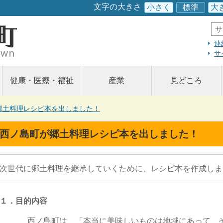
このページの本文へ
文字の大きさ
小さく
標準
大
サ
イ
ト
連
内
サ
検
索
健康・医療・福祉
産業
見どころ
郷土料理レシピ本を出しました！
西ノ島町が郷土料理レシピ本を出しました！
次世代に郷土料理を継承していくために、レシピ本を作成しま
１．目的内容
西ノ島町は、「本当に美味しいものは地域にあって、