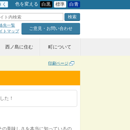
色を変える
きく
白黒
標準
白青
絡先一覧
ご意見・お問い合わせ
イトマップ
西ノ島に住む
町について
印刷ページ
した！
その美味しさを本当に知っているの