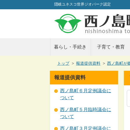
隠岐ユネスコ世界ジオパーク認定
暮らし・手続き
子育て・教育
現
トップ
>
報道提供資料
>
西ノ島町が
在
の
報道提供資料
位
置：
西ノ島町６月定例議会に
ついて
西ノ島町５月臨時議会に
ついて
西ノ島町３月定例議会に