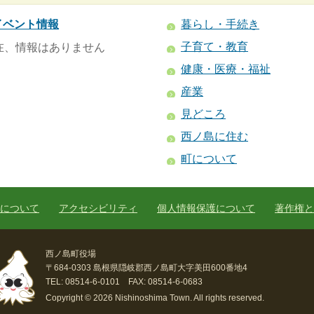
イベント情報
暮らし・手続き
子育て・教育
在、情報はありません
健康・医療・福祉
産業
見どころ
西ノ島に住む
町について
について
アクセシビリティ
個人情報保護について
著作権と
西ノ島町役場
〒684-0303 島根県隠岐郡西ノ島町大字美田600番地4
TEL: 08514-6-0101 FAX: 08514-6-0683
Copyright © 2026 Nishinoshima Town. All rights reserved.