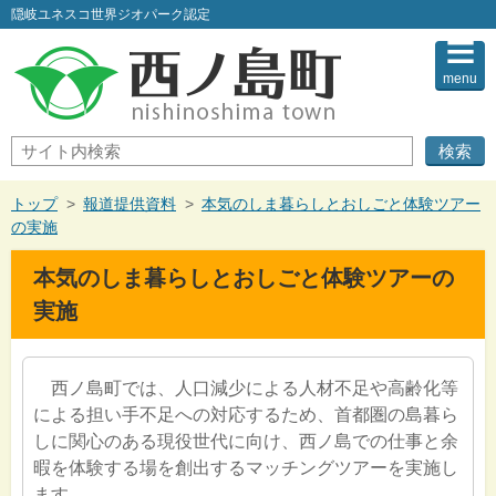
このページの本文へ
隠岐ユネスコ世界ジオパーク認定
menu
サ
イ
ト
内
現
トップ
>
報道提供資料
>
本気のしま暮らしとおしごと体験ツアー
検
在
の実施
索
の
位
本気のしま暮らしとおしごと体験ツアーの
置：
実施
西ノ島町では、人口減少による人材不足や高齢化等
による担い手不足への対応するため、首都圏の島暮ら
しに関心のある現役世代に向け、西ノ島での仕事と余
暇を体験する場を創出するマッチングツアーを実施し
ます。