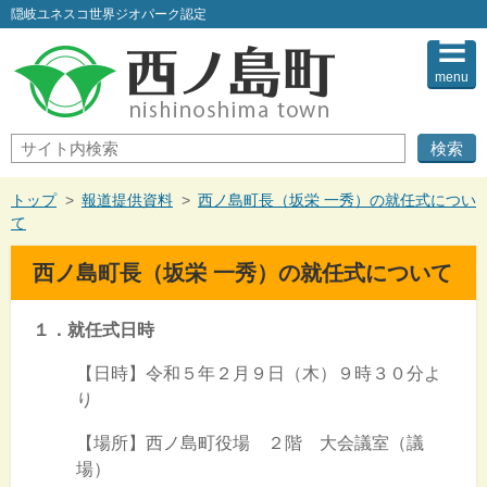
このページの本文へ
隠岐ユネスコ世界ジオパーク認定
menu
サ
イ
ト
内
現
トップ
>
報道提供資料
>
西ノ島町長（坂栄 一秀）の就任式につい
検
在
て
索
の
位
西ノ島町長（坂栄 一秀）の就任式について
置：
１．就任式日時
【日時】令和５年２月９日（木）９時３０分よ
り
【場所】西ノ島町役場 ２階 大会議室（議
場）