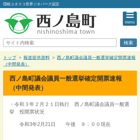
このページの本文へ
隠岐ユネスコ世界ジオパーク認定
menu
サ
イ
ト
内
現
トップ
>
報道提供資料
>
西ノ島町議会議員一般選挙確定開票速報
検
在
（中間発表）
索
の
位
西ノ島町議会議員一般選挙確定開票速報
置：
（中間発表）
・令和３年２月２１日執行 西ノ島町議会議員一般選
挙 投開票状況
令和3年2月21日 午後 ９：００現在