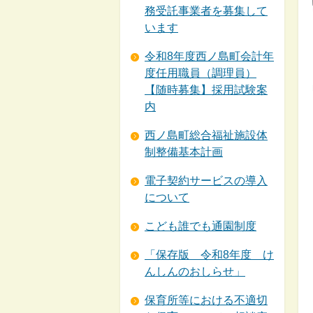
務受託事業者を募集して
います
令和8年度西ノ島町会計年
度任用職員（調理員）
【随時募集】採用試験案
内
西ノ島町総合福祉施設体
制整備基本計画
電子契約サービスの導入
について
こども誰でも通園制度
「保存版 令和8年度 け
んしんのおしらせ」
保育所等における不適切