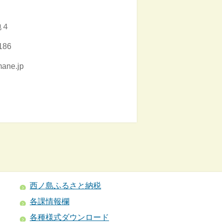
地４
86
ne.jp
西ノ島ふるさと納税
各課情報欄
各種様式ダウンロード