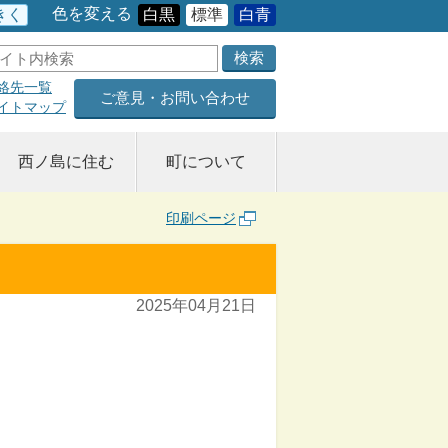
色を変える
きく
白黒
標準
白青
絡先一覧
ご意見・お問い合わせ
イトマップ
西ノ島に住む
町について
印刷ページ
2025年04月21日