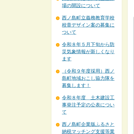
場の開設について
西ノ島町立義務教育学校
校章デザイン案の募集に
ついて
令和８年５月下旬から防
災気象情報が新しくなり
ます
（令和９年度採用）西ノ
島町地域おこし協力隊を
募集します！
令和８年度 土木建設工
事発注予定の公表につい
て
西ノ島町企業版ふるさと
納税マッチング支援等業