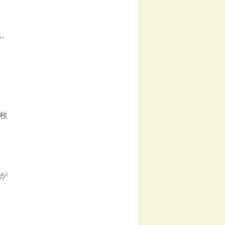
ん。
枚
が