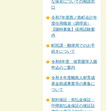
な保育についての相談窓
口
令和7年度西ノ島町会計年
度任用職員（調理員）
【随時募集】採用試験案
内
町民課・郵便局でのお手
続きについて
令和8年度 保育園等入園
申込のご案内
令和８年度離島人材育成
基金助成事業等の募集に
ついて
契約保証・前払金保証・
中間前払金保証の保証証