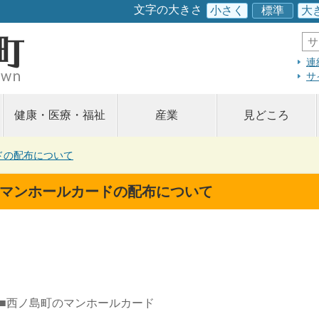
このページの本文へ
文字の大きさ
小さく
標準
大
サ
イ
ト
連
内
サ
検
索
健康・医療・福祉
産業
見どころ
ドの配布について
マンホールカードの配布について
■西ノ島町のマンホールカード