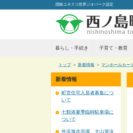
隠岐ユネスコ世界ジオパーク認定
暮らし・手続き
子育て・教育
現
トップ
>
新着情報
>
マンホールカー
在
の
新着情報
位
置：
町営住宅入居者募集につ
いて
七類港夏季臨時駐車場に
ついて
外浜海水浴場、大山遊泳