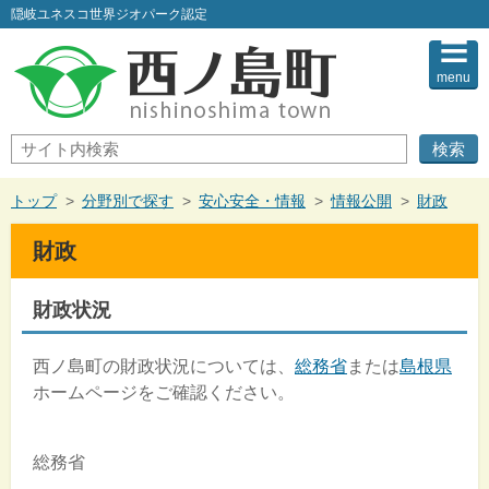
このページの本文へ
隠岐ユネスコ世界ジオパーク認定
menu
サ
イ
ト
内
現
トップ
>
分野別で探す
>
安心安全・情報
>
情報公開
>
財政
検
在
索
の
財政
位
置：
財政状況
西ノ島町の財政状況については、
総務省
または
島根県
ホームページをご確認ください。
総務省